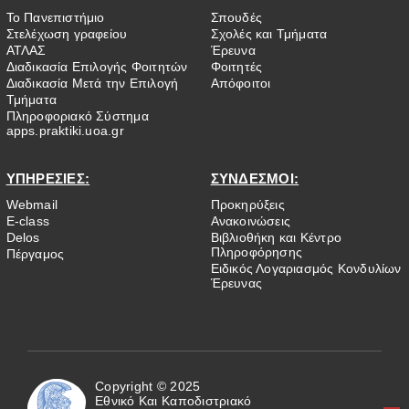
Το Πανεπιστήμιο
Σπουδές
Στελέχωση γραφείου
Σχολές και Τμήματα
ΑΤΛΑΣ
Έρευνα
Διαδικασία Επιλογής Φοιτητών
Φοιτητές
Διαδικασία Μετά την Επιλογή
Απόφοιτοι
Τμήματα
Πληροφοριακό Σύστημα
apps.praktiki.uoa.gr
ΥΠΗΡΕΣΙΕΣ:
ΣΥΝΔΕΣΜΟΙ:
Webmail
Προκηρύξεις
E-class
Ανακοινώσεις
Delos
Βιβλιοθήκη και Κέντρο
Πληροφόρησης
Πέργαμος
Ειδικός Λογαριασμός Κονδυλίων
Έρευνας
Copyright © 2025
Εθνικό Και Καποδιστριακό