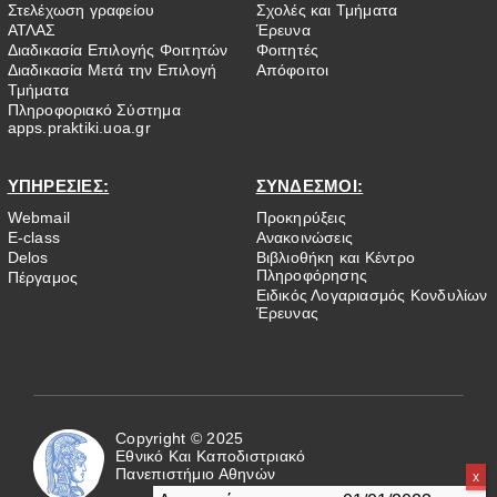
Στελέχωση γραφείου
Σχολές και Τμήματα
ΑΤΛΑΣ
Έρευνα
Διαδικασία Επιλογής Φοιτητών
Φοιτητές
Διαδικασία Μετά την Επιλογή
Απόφοιτοι
Τμήματα
Πληροφοριακό Σύστημα
apps.praktiki.uoa.gr
ΥΠΗΡΕΣΙΕΣ:
ΣΥΝΔΕΣΜΟΙ:
Webmail
Προκηρύξεις
E-class
Ανακοινώσεις
Delos
Βιβλιοθήκη και Κέντρο
Πληροφόρησης
Πέργαμος
Ειδικός Λογαριασμός Κονδυλίων
Έρευνας
Copyright © 2025
Εθνικό Και Καποδιστριακό
Πανεπιστήμιο Αθηνών