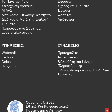
Το Πανεπιστήμιο
Σπουδές
Στελέχωση γραφείου
Σχολές και Τμήματα
ΑΤΛΑΣ
Έρευνα
Διαδικασία Επιλογής Φοιτητών
Φοιτητές
Διαδικασία Μετά την Επιλογή
Απόφοιτοι
Τμήματα
Πληροφοριακό Σύστημα
apps.praktiki.uoa.gr
ΥΠΗΡΕΣΙΕΣ:
ΣΥΝΔΕΣΜΟΙ:
Webmail
Προκηρύξεις
E-class
Ανακοινώσεις
Delos
Βιβλιοθήκη και Κέντρο
Πληροφόρησης
Πέργαμος
Ειδικός Λογαριασμός Κονδυλίων
Έρευνας
Copyright © 2025
Εθνικό Και Καποδιστριακό
Πανεπιστήμιο Αθηνών