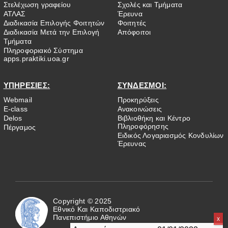
Στελέχωση γραφείου
Σχολές και Τμήματα
ΑΤΛΑΣ
Έρευνα
Διαδικασία Επιλογής Φοιτητών
Φοιτητές
Διαδικασία Μετά την Επιλογή
Απόφοιτοι
Τμήματα
Πληροφοριακό Σύστημα
apps.praktiki.uoa.gr
ΥΠΗΡΕΣΙΕΣ:
ΣΥΝΔΕΣΜΟΙ:
Webmail
Προκηρύξεις
E-class
Ανακοινώσεις
Delos
Βιβλιοθήκη και Κέντρο
Πληροφόρησης
Πέργαμος
Ειδικός Λογαριασμός Κονδυλίων
Έρευνας
Copyright © 2025
Εθνικό Και Καποδιστριακό
Πανεπιστήμιο Αθηνών