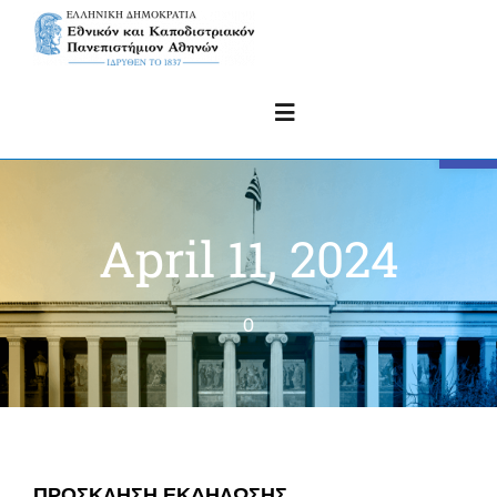
Skip
to
content
Open 
Toggle
Navigation
ΑΡΧΙΚΗ
April 11, 2024
ΓΡΑΦΕΙΟ ΠΡΑΚΤΙΚΗΣ ΑΣΚΗΣΗΣ
0
ΟΔΗΓΙΕΣ
ΑΝΑΚΟΙΝΩΣΕΙΣ
ΠΡΟΣΚΛΗΣΗ ΕΚΔΗΛΩΣΗΣ
ΕΠΙΚΟΙΝΩΝΙΑ